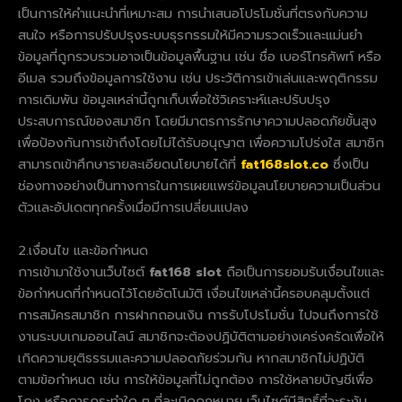
เป็นการให้คำแนะนำที่เหมาะสม การนำเสนอโปรโมชั่นที่ตรงกับความ
สนใจ หรือการปรับปรุงระบบธุรกรรมให้มีความรวดเร็วและแม่นยำ
ข้อมูลที่ถูกรวบรวมอาจเป็นข้อมูลพื้นฐาน เช่น ชื่อ เบอร์โทรศัพท์ หรือ
อีเมล รวมถึงข้อมูลการใช้งาน เช่น ประวัติการเข้าเล่นและพฤติกรรม
การเดิมพัน ข้อมูลเหล่านี้ถูกเก็บเพื่อใช้วิเคราะห์และปรับปรุง
ประสบการณ์ของสมาชิก โดยมีมาตรการรักษาความปลอดภัยขั้นสูง
เพื่อป้องกันการเข้าถึงโดยไม่ได้รับอนุญาต เพื่อความโปร่งใส สมาชิก
สามารถเข้าศึกษารายละเอียดนโยบายได้ที่
fat168slot.co
ซึ่งเป็น
ช่องทางอย่างเป็นทางการในการเผยแพร่ข้อมูลนโยบายความเป็นส่วน
ตัวและอัปเดตทุกครั้งเมื่อมีการเปลี่ยนแปลง
2.เงื่อนไข และข้อกำหนด
การเข้ามาใช้งานเว็บไซต์
fat168 slot
ถือเป็นการยอมรับเงื่อนไขและ
ข้อกำหนดที่กำหนดไว้โดยอัตโนมัติ เงื่อนไขเหล่านี้ครอบคลุมตั้งแต่
การสมัครสมาชิก การฝากถอนเงิน การรับโปรโมชั่น ไปจนถึงการใช้
งานระบบเกมออนไลน์ สมาชิกจะต้องปฏิบัติตามอย่างเคร่งครัดเพื่อให้
เกิดความยุติธรรมและความปลอดภัยร่วมกัน หากสมาชิกไม่ปฏิบัติ
ตามข้อกำหนด เช่น การให้ข้อมูลที่ไม่ถูกต้อง การใช้หลายบัญชีเพื่อ
โกง หรือการกระทำใด ๆ ที่ละเมิดกฎหมาย เว็บไซต์มีสิทธิ์ที่จะระงับ