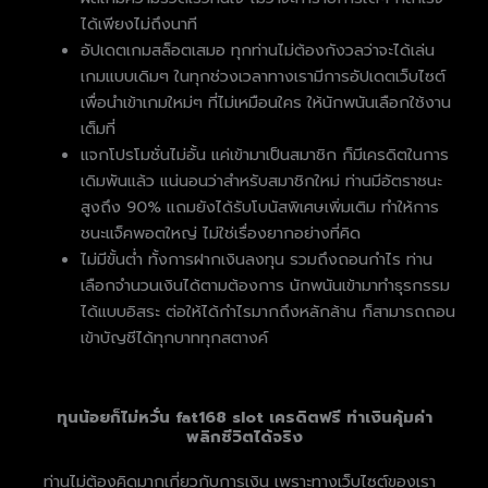
ได้เพียงไม่ถึงนาที
อัปเดตเกมสล็อตเสมอ ทุกท่านไม่ต้องกังวลว่าจะได้เล่น
เกมแบบเดิมๆ ในทุกช่วงเวลาทางเรามีการอัปเดตเว็บไซต์
เพื่อนำเข้าเกมใหม่ๆ ที่ไม่เหมือนใคร ให้นักพนันเลือกใช้งาน
เต็มที่
แจกโปรโมชั่นไม่อั้น แค่เข้ามาเป็นสมาชิก ก็มีเครดิตในการ
เดิมพันแล้ว แน่นอนว่าสำหรับสมาชิกใหม่ ท่านมีอัตราชนะ
สูงถึง 90% แถมยังได้รับโบนัสพิเศษเพิ่มเติม ทำให้การ
ชนะแจ็คพอตใหญ่ ไม่ใช่เรื่องยากอย่างที่คิด
ไม่มีขั้นต่ำ ทั้งการฝากเงินลงทุน รวมถึงถอนกำไร ท่าน
เลือกจำนวนเงินได้ตามต้องการ นักพนันเข้ามาทำธุรกรรม
ได้แบบอิสระ ต่อให้ได้กำไรมากถึงหลักล้าน ก็สามารถถอน
เข้าบัญชีได้ทุกบาททุกสตางค์
ทุนน้อยก็ไม่หวั่น fat168 slot เครดิตฟรี ทำเงินคุ้มค่า
พลิกชีวิตได้จริง
ท่านไม่ต้องคิดมากเกี่ยวกับการเงิน เพราะทางเว็บไซต์ของเรา