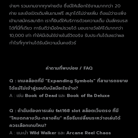
ง่ายๆ รวมเกมจากทุกค่ายดัง ซึ่งมีให้เลือกใช้งานมากกว่า 20
ค่าย และยังเปิดเดิมพันเกมฟรี
สนุกได้ไม่จ่ายเพิ่ม
ถึงแม้ว่าจะเพิ่ง
เข้ามาสมัครสมาชิก เราก็ยินดีให้บริการด้วยความเต็ม มันส์ครบรส
ได้ที่นี่ที่เดียว การันตีว่า
มือใหม่รวยได้
มอบรางวัลให้ได้มากกว่า
10,000 เท่า ทำให้มีเงินใช้จ่ายในชีวิตจริง รับประกันได้เลยว่าผล
กำไรที่ทุกท่านได้รับมีความมั่นคงชัวร์
คำถามที่พบบ่อย / FAQ
Q : เกมสล็อตที่มี “Expanding Symbols” ที่สามารถขยาย
ได้แม้ไม่เข้าสู่รอบโบนัสมีอะไรบ้าง?
A : เช่น
Book of Dead
และ
Book of Ra Deluxe
Q : ถ้าฉันต้องการเล่น
fat168 slot สล็อตเว็บตรง
ที่มี
“โหมดกลางวัน-กลางคืน” หรือธีมเปลี่ยนระหว่างเล่นได้
ควรเลือกเกมไหน?
A : แนะนำ
Wild Walker
และ
Arcane Reel Chaos