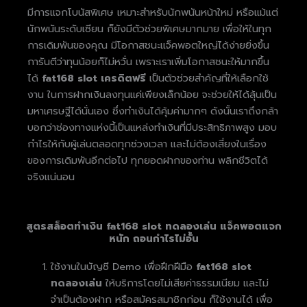
มีการแจกโบนัสพิเศษ เหมาะสำหรับนักพนันหน้าใหม่ หรือแม้แต่
นักพนันระดับเซียน ก็ยังมีตัวช่วยพิเศษมากมาย เพื่อให้ในทุก
การเดิมพันของคุณ มีโอกาสชนะแจ็คพอตใหญ่ได้ง่ายยิ่งขึ้น
การันตีว่า
ทุนน้อยก็ไม่หวั่น
เพราะเราเพิ่มโอกาสชนะให้มากขึ้น
ได้
fat168 slot เครดิตฟรี
เป็นตัวช่วยสำคัญที่ให้เลือกใช้
งาน ในการฝากเงินลงทุนแค่เพียงเล็กน้อย จะช่วยให้ได้ลุ้นเป็น
มหาเศรษฐีได้นั่นเอง ซึ่ง
ทำเงินได้คุ้มค่า
มากๆ ดังนั้นเราถึงกล้า
บอกว่าช่องทางแห่งนี้เป็นแหล่งทำเงินที่มีประสิทธิภาพสูง มอบ
กำไรให้กับผู้เล่นตลอดทุกช่วงเวลา และไม่ต้องเสี่ยงในเรื่อง
ของการเดิมพันอีกต่อไป ทุกยอดฝากของท่าน
พลิกชีวิตได้
จริง
แน่นอน
สูตรสล็อตทำเงิน fat168 slot ทดลองเล่น แจ็คพอตแจก
หนัก ถอนกำไรไม่อั้น
ใช้งานในบัญชี Demo เพื่อฝึกฝีมือ
fat168 slot
ทดลองเล่น
ให้บริการโดยไม่เสียค่าธรรมเนียม และไม่
จำเป็นต้องฝาก หรือสมัครสมาชิกก่อน ก็ใช้งานได้ เพื่อ