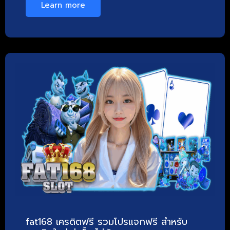
Learn more
fat168 เครดิตฟรี รวมโปรแจกฟรี สำหรับ