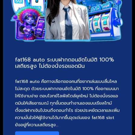
fat168 auto ระบบฝากถอนอัตโนมัติ 100%
เสถียรสูง ไม่ต้องนั่งรอแอดมิน
fat168 auto คือทางเลือกของคนที่อยากเล่นแบบลื่นไหล
ไม่สะดุด ด้วยระบบฝากถอนอัตโนมัติ 100% ที่ออกแบบมา
ให้ใช้งานง่าย ตอบโจทย์ไลฟ์สไตล์ยุคใหม่ ไม่ต้องนั่งรอแอ
ดมินให้เสียอารมณ์ ทุกขั้นตอนทำงานเองแบบเรียลไทม์
ตั้งแต่ฝากเงินไปจนถึงถอนกำไร ช่วยประหยัดเวลาและเพิ่ม
ความมั่นใจให้ผู้ใช้งานได้มากขึ้นจุดเด่นของ fat168 slot
ยังอยู่ที่ความเสถียรสูง…