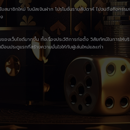
้อนรับสมาชิกใหม่ โบนัสเงินฝาก โปรโมชั่นรายสัปดาห์ ไปจนถึงกิจก
รง
พรวมของเว็บไซต์มากขึ้น ทั้งเรื่องประวัติการก่อตั้ง วิสัยทัศน์ใน
ือนประตูแรกที่สร้างความมั่นใจให้กับผู้เล่นใหม่และเก่า