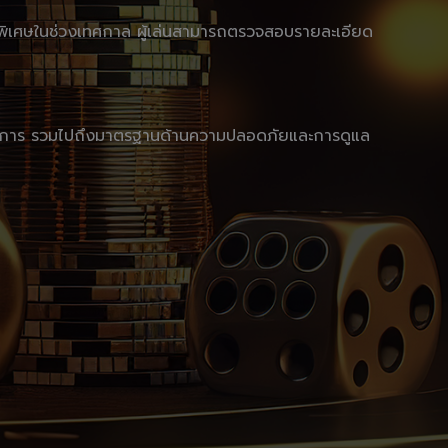
รรมพิเศษในช่วงเทศกาล ผู้เล่นสามารถตรวจสอบรายละเอียด
การให้บริการ รวมไปถึงมาตรฐานด้านความปลอดภัยและการดูแล