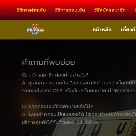
Skip
วิธีการฝากเงิน
วิธีการถอนเงิน
วิธีสมัครสมาชิก
to
content
หน้าหลัก
เกี่ยวก
คำถามที่พบบ่อย
Q: สมัครสมาชิกต้องทำอย่างไร?
A: ผู้เล่นสามารถกดปุ่ม “สมัครสมาชิก” บนหน้าเว็บไซต์ได้
ระบบจะส่งรหัส OTP หรืออีเมลยืนยันมาให้ ทำให้การสมัคร
Q: ฝากถอนเงินใช้เวลานานหรือไม่?
A: ระบบฝากถอนเป็นแบบออโต้ ใช้เวลาทำรายการเพียงไม่ก
บริการลูกค้าได้ทันทีตลอด 24 ชั่วโมง